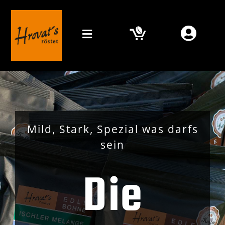
Zum
Inhalt
springen
Toggle
Navigation
Home
Mein Kaffee
Orte
Mild, Stark, Spezial was darfs
sein
Online Shop
Die
Media