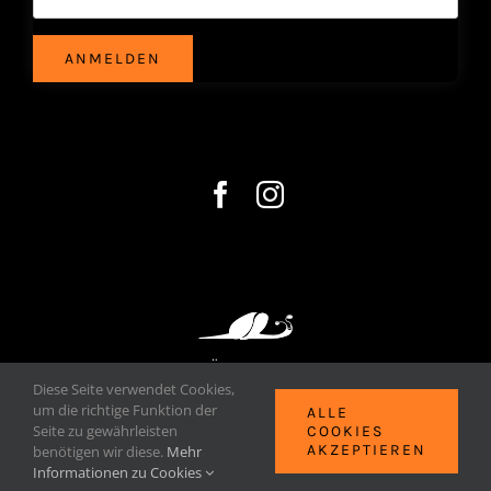
ANMELDEN
LANGSAM GERÖSTET VOM APOTHEKER
Diese Seite verwendet Cookies,
Hrovat's röstet OG • Pötschen 1 • 06132/27120
um die richtige Funktion der
ALLE
• 4822 Bad Goisern
Seite zu gewährleisten
COOKIES
AKZEPTIEREN
benötigen wir diese.
Mehr
Informationen zu Cookies