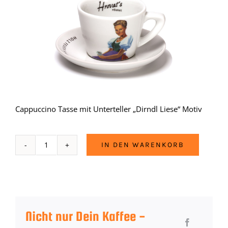
Cappuccino Tasse mit Unterteller „Dirndl Liese“ Motiv
IN DEN WARENKORB
Tasse
“Liese“
Menge
Nicht nur Dein Kaffee -