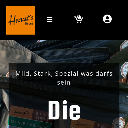
Zum
Inhalt
springen
Toggle
Navigation
Home
Mein Kaffee
Orte
Mild, Stark, Spezial was darfs
sein
Online Shop
Die
Media