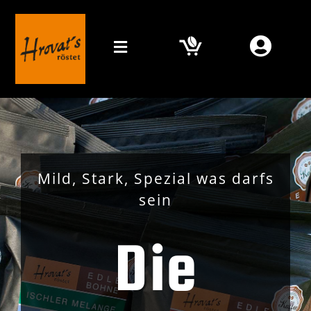
Zum
Inhalt
springen
Toggle
Navigation
Home
Mein Kaffee
Orte
Mild, Stark, Spezial was darfs
sein
Online Shop
Die
Media