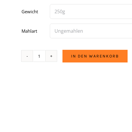
Gewicht
Mahlart
IN DEN WARENKORB
Affengeil
Guatemala
Menge