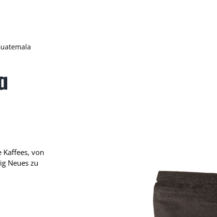
Guatemala
a
e Kaffees, von
dig Neues zu