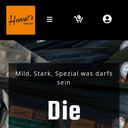
Zum
Inhalt
springen
Toggle
Navigation
Home
Mein Kaffee
Orte
Mild, Stark, Spezial was darfs
sein
Online Shop
Die
Media