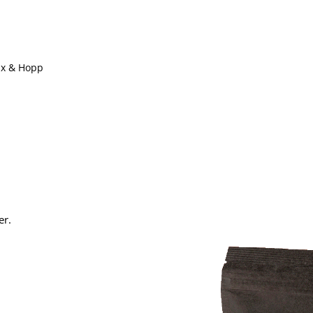
Ex & Hopp
er.