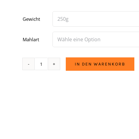
Gewicht
Mahlart
IN DEN WARENKORB
Ex
&
Hopp
Menge